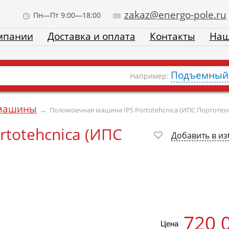
zakaz@energo-pole.ru
Пн—Пт 9:00—18:00
мпании
Доставка и оплата
Контакты
Наш
Подъемный 
Например:
машины
→
Поломоечная машина IPS Portotehcnica (ИПС Портотех
totehcnica (ИПС
Добавить в и
720 
Цена