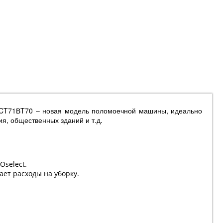
. CT71ВT70 – новая модель поломоечной машины, идеально
я, общественных зданий и т.д.
select.
ает расходы на уборку.