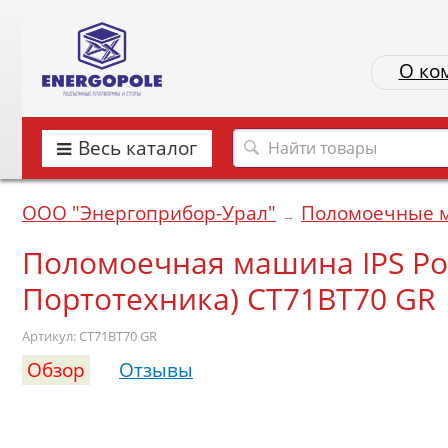
О ко
Весь каталог
ООО "Энергоприбор-Урал"
Поломоечные 
→
Поломоечная машина IPS Por
Портотехника) CT71BT70 GR
Артикул: CT71BT70 GR
Обзор
Отзывы