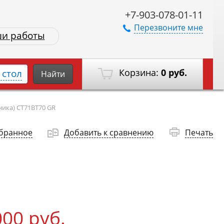
+7-903-078-01-11
Перезвоните мне
и работы
Корзина:
0 руб.
стол
Найти
ника) CT71BT70 GR
збранное
Добавить к сравнению
Печать
000 руб.