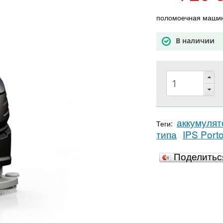
поломоечная маши
В наличии
аккумуля
Теги:
типа
IPS Port
Поделить