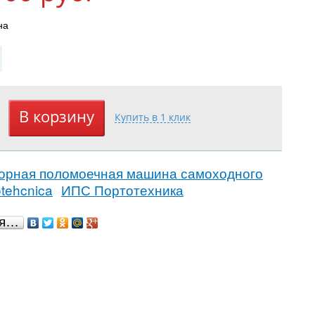
на
торная поломоечная машина самоходного
otehcnica
ИПС Портотехника
ся…