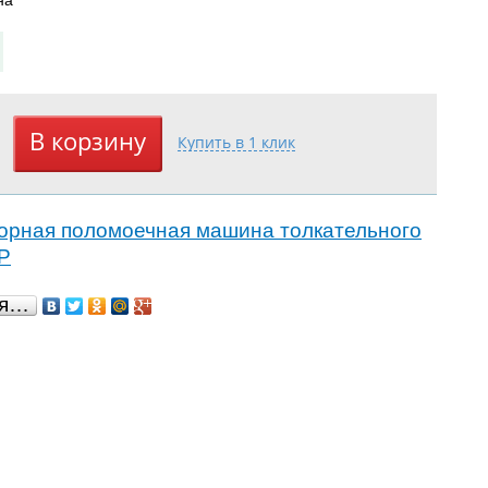
орная поломоечная машина толкательного
Р
ся…