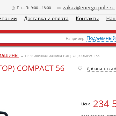
zakaz@energo-pole.ru
Пн—Пт 9:00—18:00
мпании
Доставка и оплата
Контакты
Наш
Подъемный 
Например:
машины
→
Поломоечная машина TOR (ТОР) COMPACT 56
ТОР) COMPACT 56
Добавить в и
234 
Цена
поломоечная маши