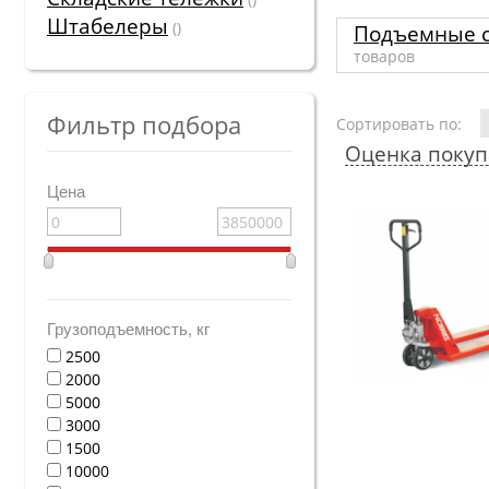
Штабелеры
()
Подъемные 
товаров
Фильтр подбора
Сортировать по:
Оценка покуп
Цена
Грузоподъемность, кг
2500
2000
5000
3000
1500
10000