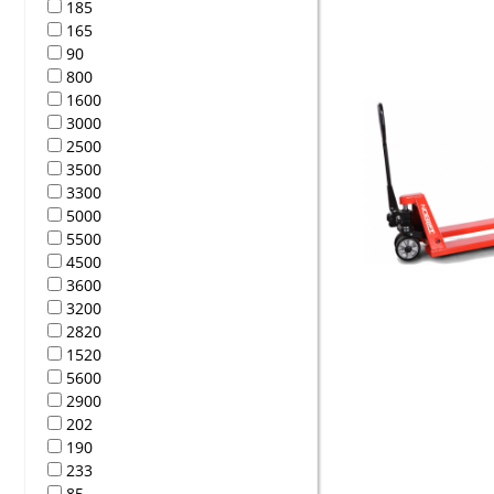
185
165
90
800
1600
3000
2500
3500
3300
5000
5500
4500
3600
3200
2820
1520
5600
2900
202
190
233
85