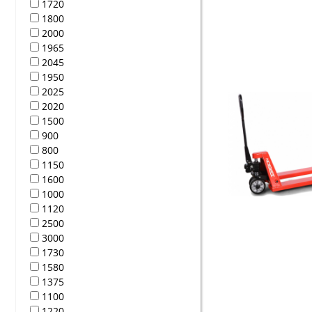
1720
1800
2000
1965
2045
1950
2025
2020
1500
900
800
1150
1600
1000
1120
2500
3000
1730
1580
1375
1100
1220