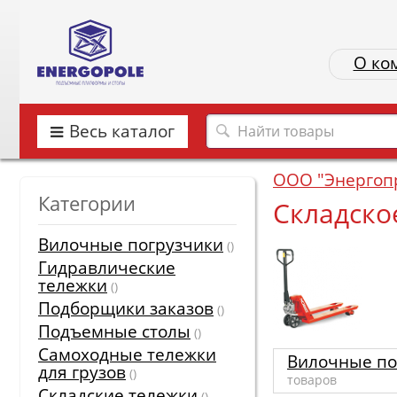
О ко
Весь каталог
ООО "Энергоп
Категории
Складско
Вилочные погрузчики
()
Гидравлические
тележки
()
Подборщики заказов
()
Подъемные столы
()
Самоходные тележки
Вилочные по
для грузов
()
товаров
Складские тележки
()