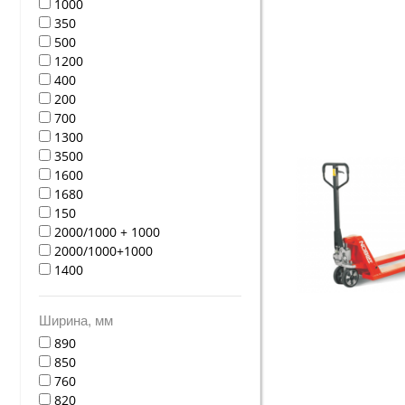
1000
350
500
1200
400
200
700
1300
3500
1600
1680
150
2000/1000 + 1000
2000/1000+1000
1400
Ширина, мм
890
850
760
820