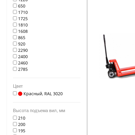
650
1710
1725
1810
1608
865
920
2290
2400
2460
2785
Цвет
Красный, RAL 3020
Высота подъема вил, мм
210
200
195