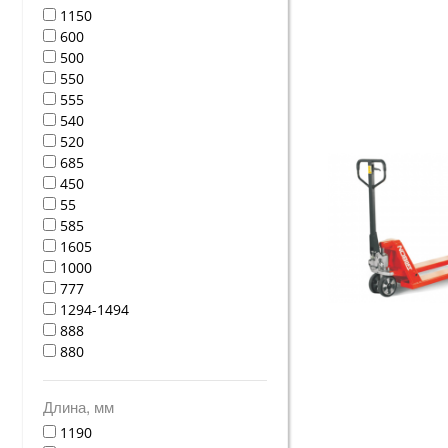
1150
600
500
550
555
540
520
685
450
55
585
1605
1000
777
1294-1494
888
880
Длина, мм
1190