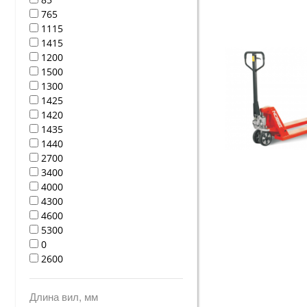
765
1115
1415
1200
1500
1300
1425
1420
1435
1440
2700
3400
4000
4300
4600
5300
0
2600
Длина вил, мм