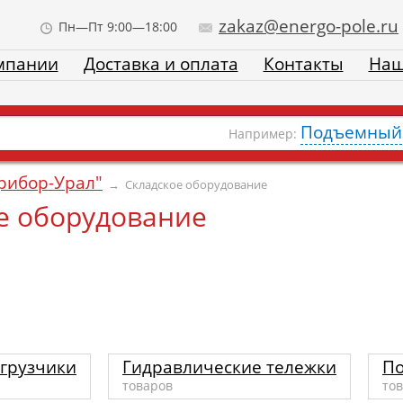
zakaz@energo-pole.ru
Пн—Пт 9:00—18:00
мпании
Доставка и оплата
Контакты
Наш
Подъемный 
Например:
рибор-Урал"
→
Складское оборудование
е оборудование
грузчики
Гидравлические тележки
По
товаров
то