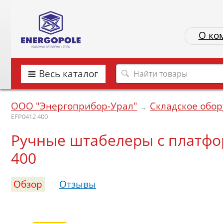
О ко
Весь каталог
ООО "Энергоприбор-Урал"
Складское обо
→
EFP0412 400
Ручные штабелеры с платфо
400
Обзор
Отзывы