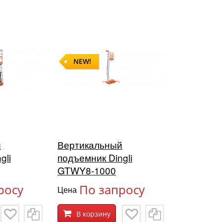
NEW!
й
Вертикальный
gli
подъемник Dingli
GTWY8-1000
росу
По запросу
Цена
В корзину