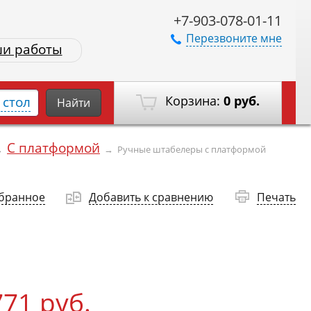
+7-903-078-01-11
Перезвоните мне
и работы
Корзина:
0 руб.
стол
Найти
С платформой
→
→
Ручные штабелеры с платформой
збранное
Добавить к сравнению
Печать
771 руб.