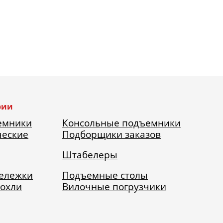
рии
емники
Консольные подъемники
ческие
Подборщики заказов
Штабелеры
тележки
Подъемные столы
рохли
Вилочные погрузчики