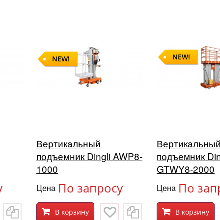
NEW!
NEW!
Вертикальный
Вертикальны
подъемник Dingli AWP8-
подъемник Din
1000
GTWY8-2000
у
По запросу
По зап
Цена
Цена
В корзину
В корзину