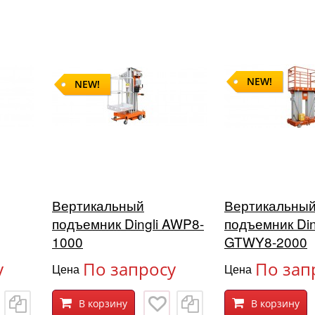
NEW!
NEW!
Вертикальный
Вертикальны
подъемник Dingli AWP8-
подъемник Din
1000
GTWY8-2000
у
По запросу
По зап
Цена
Цена
В корзину
В корзину