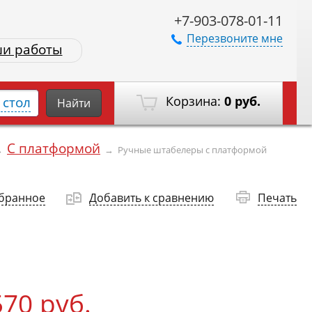
+7-903-078-01-11
Перезвоните мне
и работы
Корзина:
0 руб.
стол
Найти
С платформой
→
→
Ручные штабелеры с платформой
збранное
Добавить к сравнению
Печать
570 руб.