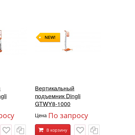
NEW!
й
Вертикальный
gli
подъемник Dingli
GTWY8-1000
росу
По запросу
Цена
В корзину