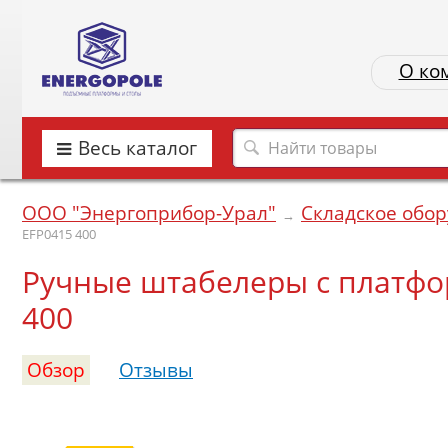
О ко
Весь каталог
ООО "Энергоприбор-Урал"
Складское обо
→
EFP0415 400
Ручные штабелеры с платфо
400
Обзор
Отзывы