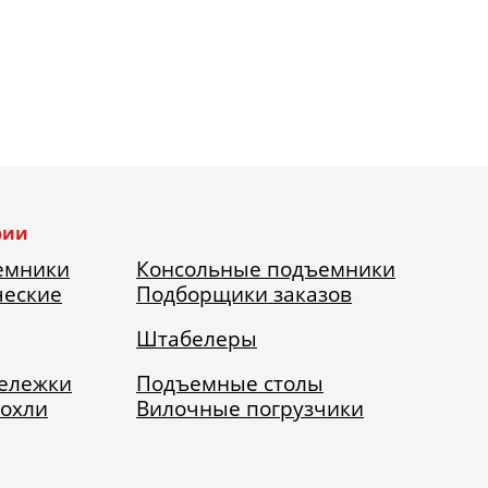
рии
емники
Консольные подъемники
ческие
Подборщики заказов
Штабелеры
тележки
Подъемные столы
рохли
Вилочные погрузчики