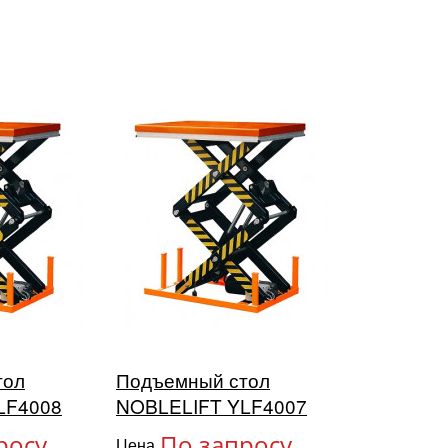
тол
Подъемный стол
LF4008
NOBLELIFT YLF4007
росу
По запросу
Цена