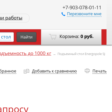
+7-903-078-01-11
Перезвоните мне
и работы
Корзина:
0 руб.
стол
Найти
одъемность до 1000 кг
→
Подъемный стол Energopole SJ
збранное
Добавить к сравнению
Печать
апросу