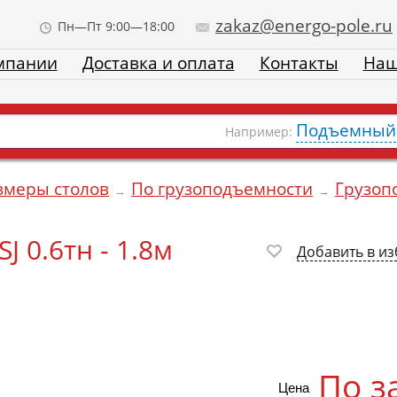
zakaz@energo-pole.ru
Пн—Пт 9:00—18:00
мпании
Доставка и оплата
Контакты
Наш
Подъемный 
Например:
змеры столов
По грузоподъемности
Грузоп
→
→
 0.6тн - 1.8м
Добавить в и
По з
Цена