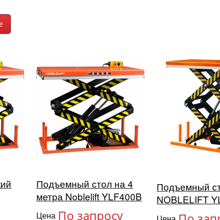
кий
Подъемный стол на 4
Подъемный с
метра Noblelift YLF400B
NOBLELIFT Y
По запросу
Цена
По зап
Цена