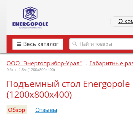
О ко
Весь каталог
ООО "Энергоприбор-Урал"
Габаритные ра
→
0.6тн - 1.8м (1200х800х400)
Подъемный стол Energopole SJ
(1200х800х400)
Обзор
Отзывы