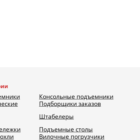
рии
емники
Консольные подъемники
ческие
Подборщики заказов
Штабелеры
тележки
Подъемные столы
рохли
Вилочные погрузчики