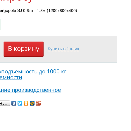
rgopole SJ 0.6тн - 1.8м (1200х800х400)
оподъемность до 1000 кг
ъемности
ание производственное
ся…