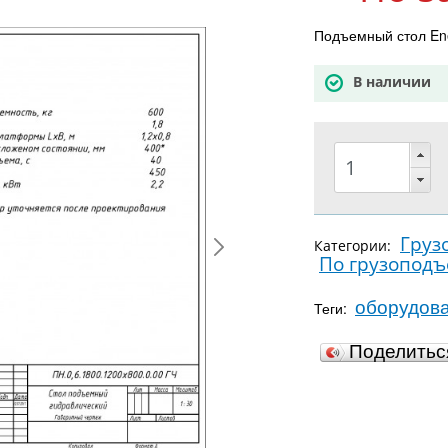
Подъемный стол Ene
В наличии
Груз
Категории:
По грузопод
оборудов
Теги:
Поделить