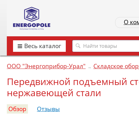
О ко
Весь каталог
ООО "Энергоприбор-Урал"
Складское обо
→
Передвижной подъемный сто
нержавеющей стали
Обзор
Отзывы