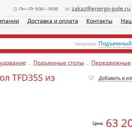
zakaz@energo-pole.ru
Пн—Пт 9:00—18:00
мпании
Доставка и оплата
Контакты
Наш
Подъемный 
Например:
рудование
Подъемные столы
Передвижные
→
→
л TFD35S из
Добавить в и
63 2
Цена