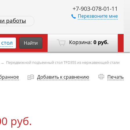
+7-903-078-01-11
Перезвоните мне
и работы
Корзина:
0 руб.
стол
Найти
→
Передвижной подъемный стол TFD35S из нержавеющей стали
збранное
Добавить к сравнению
Печать
00 руб.