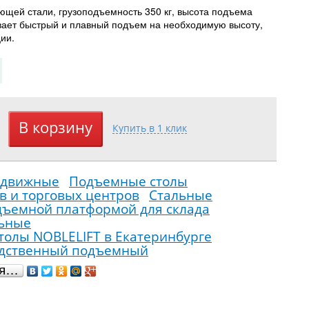
щей стали, грузоподъемность 350 кг, высота подъема
вает быстрый и плавный подъем на необходимую высоту,
ии.
едвижные
Подъемные столы
в и торговых центров
Стальные
дъемной платформой для склада
льные
олы NOBLELIFT в Екатеринбурге
одственный подъемный
ся…