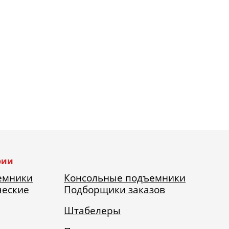
рии
емники
Консольные подъемники
ческие
Подборщики заказов
Штабелеры