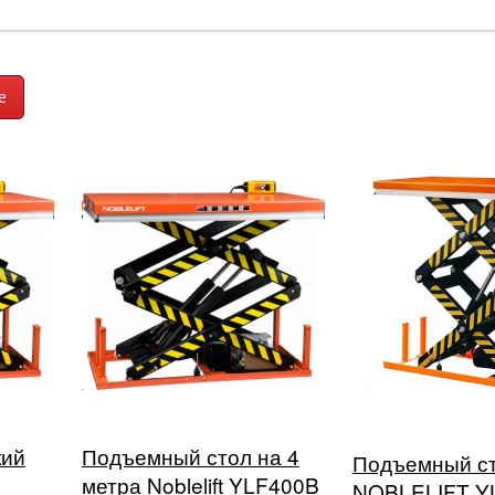
кий
Подъемный стол на 4
Подъемный с
метра Noblelift YLF400B
NOBLELIFT Y