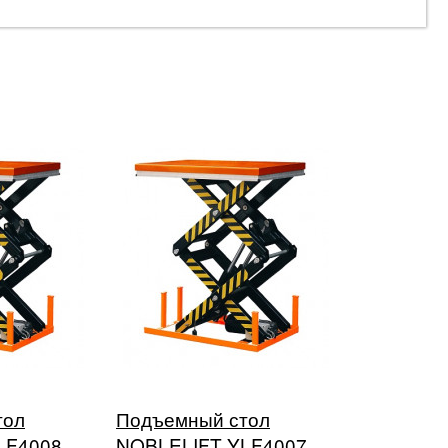
тол
Подъемный стол
LF4008
NOBLELIFT YLF4007