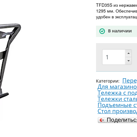
TFD35S из нержавею
1295 мм. Обеспечи
удобен в эксплуатац
В наличии
Пер
Категории:
Для магазино
Тележка с по
Тележки ста
Подъемные ст
Стол произв
Поделить