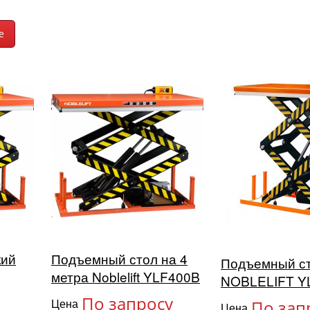
кий
Подъемный стол на 4
Подъемный с
метра Noblelift YLF400B
NOBLELIFT Y
По запросу
Цена
По зап
Цена