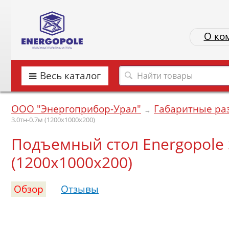
О ко
Весь каталог
ООО "Энергоприбор-Урал"
Габаритные ра
→
3.0тн-0.7м (1200х1000х200)
Подъемный стол Energopole S
(1200х1000х200)
Обзор
Отзывы