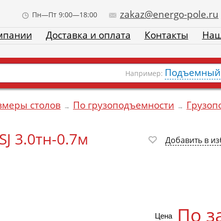
zakaz@energo-pole.ru
Пн—Пт 9:00—18:00
мпании
Доставка и оплата
Контакты
Наш
Подъемный 
Например:
змеры столов
По грузоподъемности
Грузоп
→
→
J 3.0тн-0.7м
Добавить в и
По з
Цена