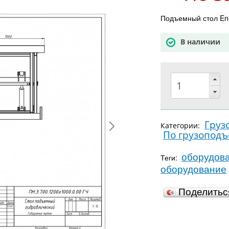
Подъемный стол Ene
В наличии
Груз
Категории:
По грузопод
оборудов
Теги:
оборудование
Поделить