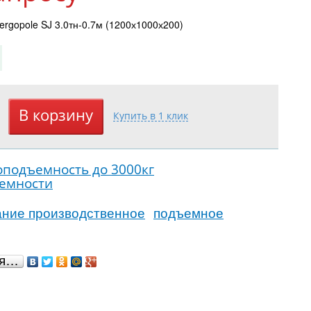
rgopole SJ 3.0тн-0.7м (1200х1000х200)
оподъемность до 3000кг
ъемности
ание производственное
подъемное
ся…