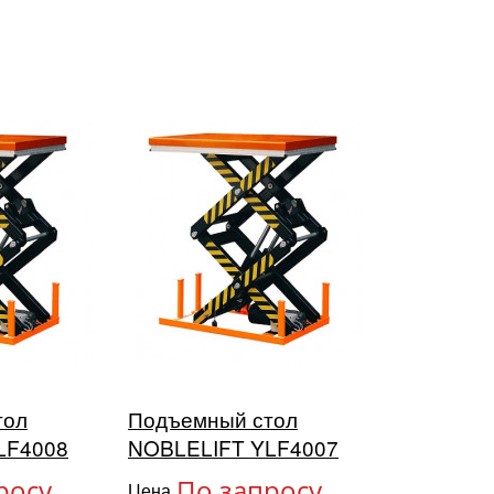
тол
Подъемный стол
LF4008
NOBLELIFT YLF4007
росу
По запросу
Цена