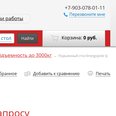
+7-903-078-01-11
Перезвоните мне
и работы
Корзина:
0 руб.
стол
Найти
одъемность до 3000кг
→
Подъемный стол Energopole SJ
збранное
Добавить к сравнению
Печать
апросу