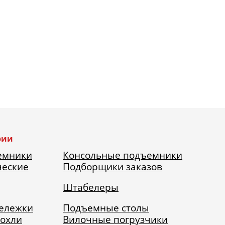
рии
емники
Консольные подъемники
ческие
Подборщики заказов
Штабелеры
тележки
Подъемные столы
рохли
Вилочные погрузчики