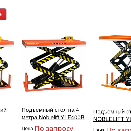
кий
Подъемный стол на 4
Подъемный с
метра Noblelift YLF400B
NOBLELIFT Y
По запросу
Цена
По зап
Цена