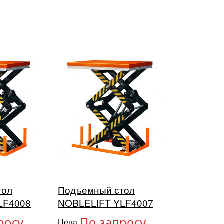
тол
Подъемный стол
LF4008
NOBLELIFT YLF4007
росу
По запросу
Цена