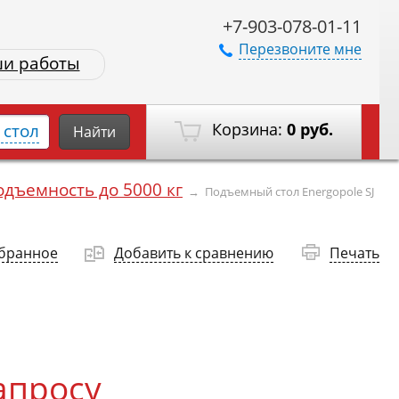
+7-903-078-01-11
Перезвоните мне
и работы
Корзина:
0 руб.
стол
Найти
одъемность до 5000 кг
→
Подъемный стол Energopole SJ
збранное
Добавить к сравнению
Печать
апросу