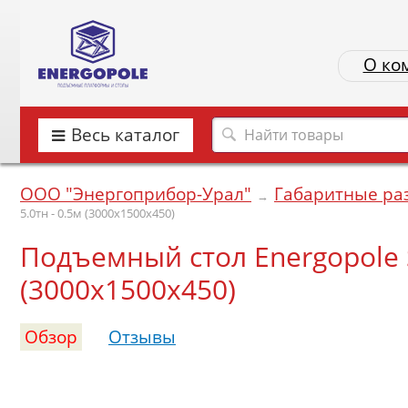
О ко
Весь каталог
ООО "Энергоприбор-Урал"
Габаритные ра
→
5.0тн - 0.5м (3000х1500х450)
Подъемный стол Energopole SJ
(3000х1500х450)
Обзор
Отзывы