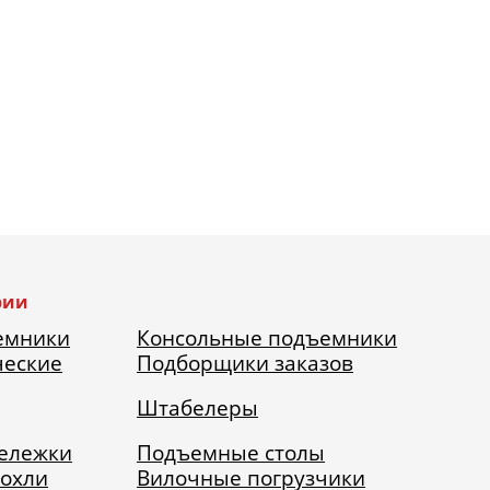
рии
емники
Консольные подъемники
ческие
Подборщики заказов
Штабелеры
тележки
Подъемные столы
рохли
Вилочные погрузчики