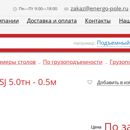
zakaz@energo-pole.ru
Пн—Пт 9:00—18:00
мпании
Доставка и оплата
Контакты
Наш
Подъемный 
Например:
змеры столов
По грузоподъемности
Грузоп
→
→
 5.0тн - 0.5м
Добавить в и
По з
Цена