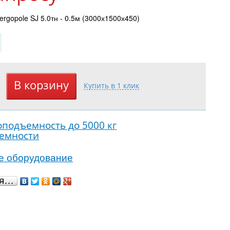
rgopole SJ 5.0тн - 0.5м (3000х1500х450)
оподъемность до 5000 кг
ъемности
е оборудование
ся…