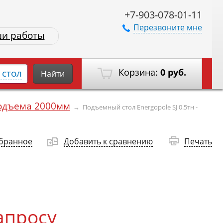
+7-903-078-01-11
Перезвоните мне
и работы
Корзина:
0 руб.
стол
Найти
одъема 2000мм
→
Подъемный стол Energopole SJ 0.5тн -
збранное
Добавить к сравнению
Печать
апросу