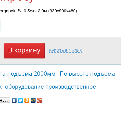
rgopole SJ 0.5тн - 2.0м (930х900х480)
та подъема 2000мм
По высоте подъема
к
оборудование производственное
ся…