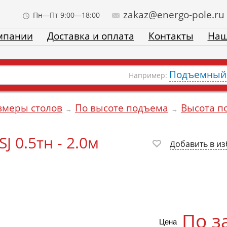
zakaz@energo-pole.ru
Пн—Пт 9:00—18:00
мпании
Доставка и оплата
Контакты
Наш
Подъемный 
Например:
змеры столов
По высоте подъема
Высота п
→
→
 0.5тн - 2.0м
Добавить в и
По з
Цена