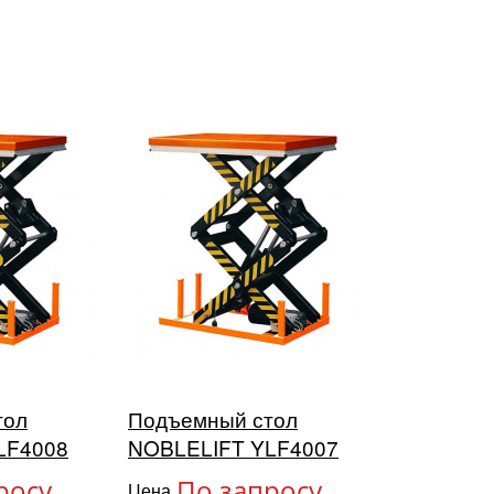
тол
Подъемный стол
LF4008
NOBLELIFT YLF4007
росу
По запросу
Цена