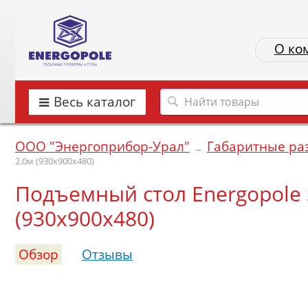
О ко
Весь каталог
ООО "Энергоприбор-Урал"
Габаритные ра
→
2.0м (930х900х480)
Подъемный стол Energopole SJ
(930х900х480)
Обзор
Отзывы