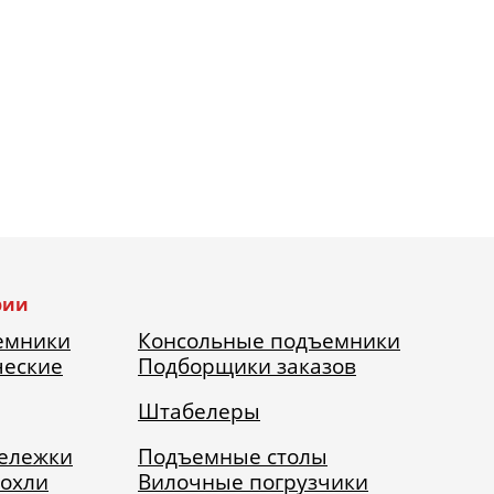
рии
емники
Консольные подъемники
ческие
Подборщики заказов
Штабелеры
тележки
Подъемные столы
рохли
Вилочные погрузчики