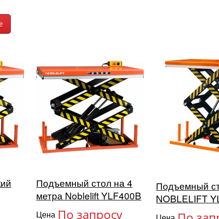
кий
Подъемный стол на 4
Подъемный с
метра Noblelift YLF400B
NOBLELIFT Y
По запросу
Цена
По зап
Цена