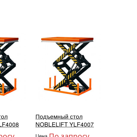
тол
Подъемный стол
LF4008
NOBLELIFT YLF4007
росу
По запросу
Цена