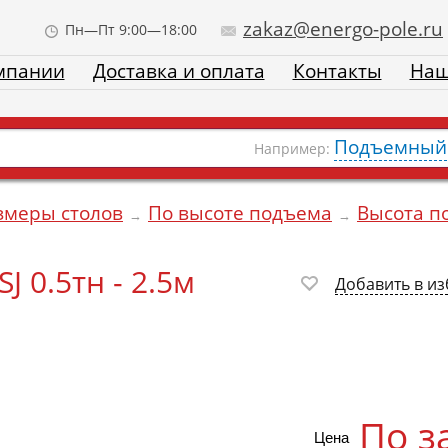
zakaz@energo-pole.ru
Пн—Пт 9:00—18:00
мпании
Доставка и оплата
Контакты
Наш
Подъемный 
Например:
змеры столов
По высоте подъема
Высота п
→
→
 0.5тн - 2.5м
Добавить в и
По з
Цена