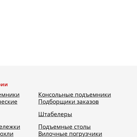
рии
емники
Консольные подъемники
ческие
Подборщики заказов
Штабелеры
тележки
Подъемные столы
рохли
Вилочные погрузчики