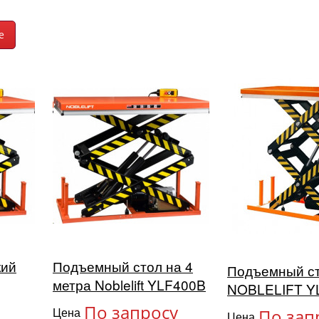
кий
Подъемный стол на 4
Подъемный с
метра Noblelift YLF400B
NOBLELIFT Y
По запросу
Цена
По зап
Цена