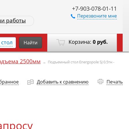
+7-903-078-01-11
Перезвоните мне
и работы
Корзина:
0 руб.
стол
Найти
одъема 2500мм
→
Подъемный стол Energopole SJ 0.5тн -
збранное
Добавить к сравнению
Печать
апросу