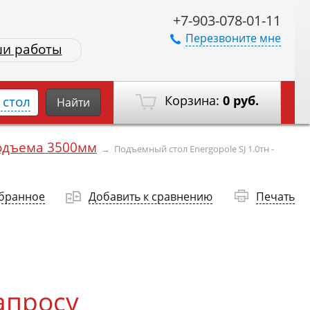
+7-903-078-01-11
Перезвоните мне
и работы
Корзина:
0 руб.
стол
Найти
одъема 3500мм
→
Подъемный стол Energopole SJ 1.0тн -
збранное
Добавить к сравнению
Печать
апросу