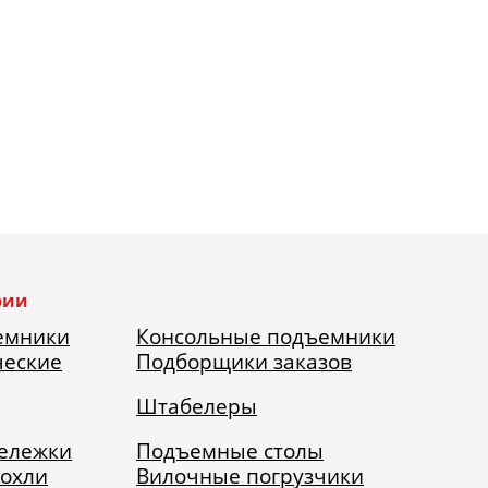
рии
емники
Консольные подъемники
ческие
Подборщики заказов
Штабелеры
тележки
Подъемные столы
рохли
Вилочные погрузчики