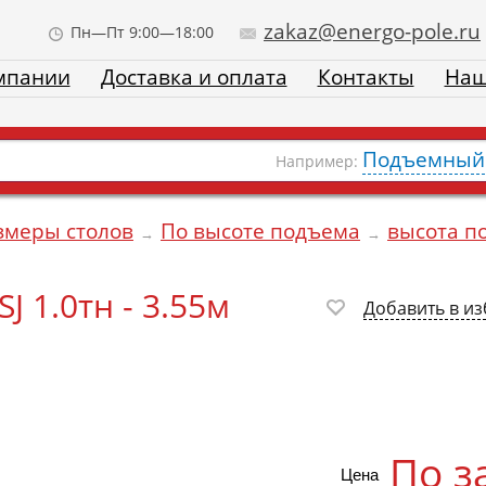
zakaz@energo-pole.ru
Пн—Пт 9:00—18:00
мпании
Доставка и оплата
Контакты
Наш
Подъемный 
Например:
змеры столов
По высоте подъема
высота п
→
→
 1.0тн - 3.55м
Добавить в и
По з
Цена