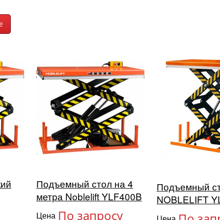
кий
Подъемный стол на 4
Подъемный с
метра Noblelift YLF400B
NOBLELIFT Y
По запросу
Цена
По зап
Цена