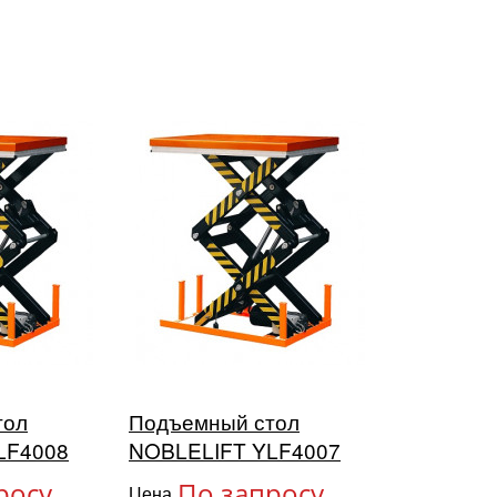
тол
Подъемный стол
LF4008
NOBLELIFT YLF4007
росу
По запросу
Цена