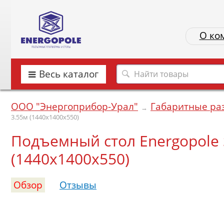
О ко
Весь каталог
ООО "Энергоприбор-Урал"
Габаритные ра
→
3.55м (1440х1400х550)
Подъемный стол Energopole SJ
(1440х1400х550)
Обзор
Отзывы