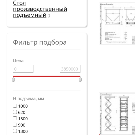
Стол
производственный
подъемный
()
Фильтр подбора
Цена
Н подъема, мм
1000
620
1500
900
1300