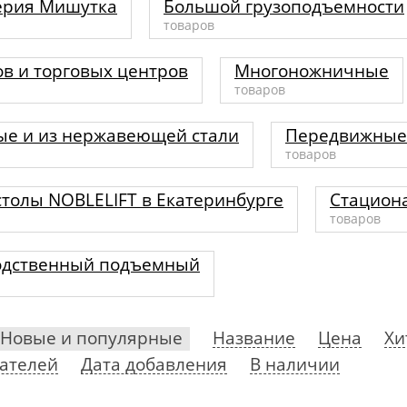
серия Мишутка
Большой грузоподъемности
товаров
ов и торговых центров
Многоножничные
товаров
е и из нержавеющей стали
Передвижные
товаров
толы NOBLELIFT в Екатеринбурге
Стацион
товаров
одственный подъемный
Новые и популярные
Название
Цена
Хи
ателей
Дата добавления
В наличии