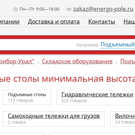
zakaz@energo-pole.ru
Пн—Пт 9:00—18:00
мпании
Доставка и оплата
Контакты
Наш
Подъемный 
Например:
рибор-Урал"
Складское оборудование
Подъ
→
→
е столы минимальная высота
Гидравлические тележки
Подъемные столы
113
товаров
225
товаров
Самоходные тележки для грузов
Вилочн
2
товара
24
товар