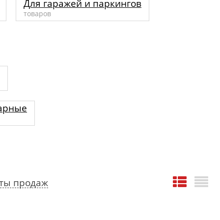
Для гаражей и паркингов
товаров
арные
ты продаж