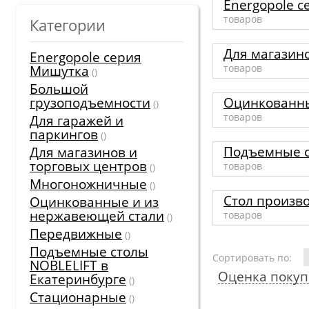
Energopole 
товаров
Категории
Для магазин
Energopole серия
товаров
Мишутка
()
Большой
грузоподъемности
Оцинкованны
()
товаров
Для гаражей и
паркингов
()
Подъемные с
Для магазинов и
торговых центров
товаров
()
Многоножничные
()
Стол произв
Оцинкованные и из
нержавеющей стали
товаров
()
Передвижные
()
Подъемные столы
Сортировать по:
NOBLELIFT в
Оценка покуп
Екатеринбурге
()
Стационарные
()