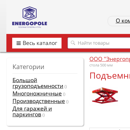
О ко
Весь каталог
ООО "Энергоп
Категории
стола 500 мм
Подъемны
Большой
грузоподъемности
()
Многоножничные
()
Производственные
()
Для гаражей и
паркингов
()