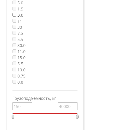
5.0
1.5
3.0
11
30
7,5
5,5
30.0
11.0
15.0
5.5
10.0
0.75
0.8
Грузоподъемность, кг