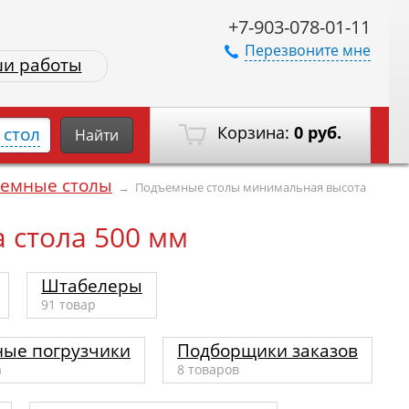
+7-903-078-01-11
Перезвоните мне
и работы
Корзина:
0 руб.
стол
Найти
емные столы
→
Подъемные столы минимальная высота
 стола 500 мм
Штабелеры
91
товар
ые погрузчики
Подборщики заказов
а
8
товаров