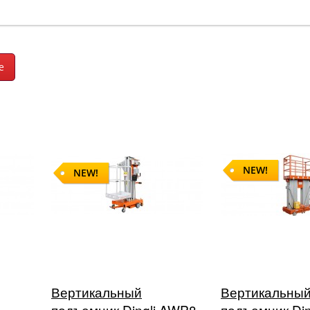
NEW!
NEW!
Вертикальный
Вертикальны
подъемник Dingli AWP8-
подъемник Din