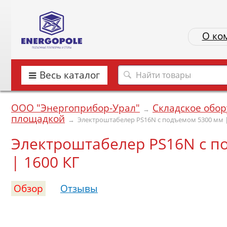
О ко
Весь каталог
ООО "Энергоприбор-Урал"
Складское обо
→
площадкой
→
Электроштабелер PS16N с подъемом 5300 мм |
Электроштабелер PS16N с п
| 1600 КГ
Обзор
Отзывы