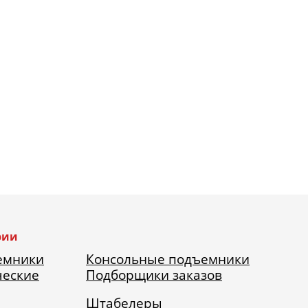
рии
емники
Консольные подъемники
ческие
Подборщики заказов
Штабелеры