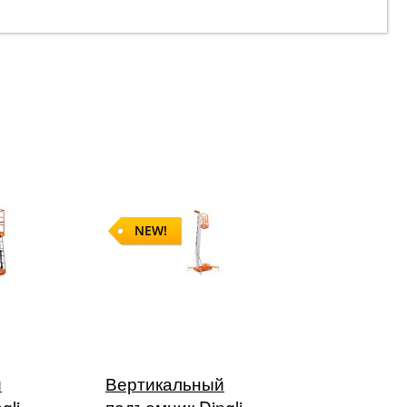
NEW!
й
Вертикальный
gli
подъемник Dingli