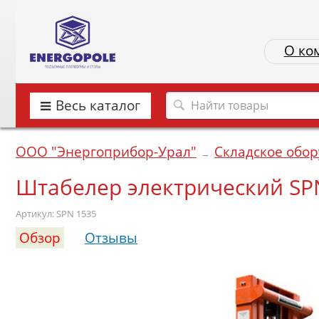
О ко
Весь каталог
ООО "Энергоприбор-Урал"
Складское обо
→
Штабелер электрический SP
Артикул: SPN 1535
Обзор
Отзывы