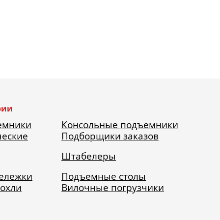
рии
емники
Консольные подъемники
ческие
Подборщики заказов
Штабелеры
тележки
Подъемные столы
рохли
Вилочные погрузчики