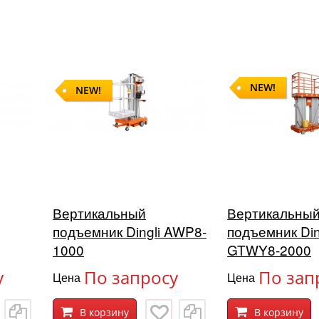
NEW!
NEW!
Вертикальный
Вертикальны
подъемник Dingli AWP8-
подъемник Din
1000
GTWY8-2000
у
По запросу
По зап
Цена
Цена
В корзину
В корзину