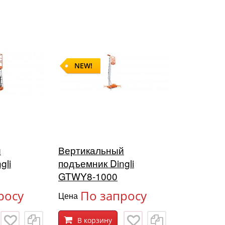
NEW!
й
Вертикальный
gli
подъемник Dingli
GTWY8-1000
росу
По запросу
Цена
В корзину