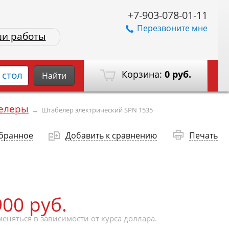
+7-903-078-01-11
Перезвоните мне
и работы
Корзина:
0 руб.
стол
Найти
белеры
→
Штабелер электрический SPN 1535
збранное
Добавить к сравнению
Печать
900 руб.
еняться в зависимости от курса доллара.