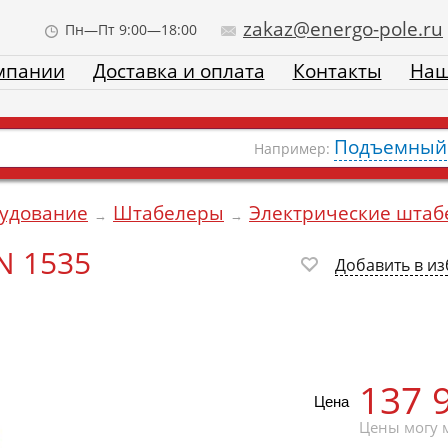
zakaz@energo-pole.ru
Пн—Пт 9:00—18:00
мпании
Доставка и оплата
Контакты
Наш
Подъемный 
Например:
рудование
Штабелеры
Электрические шта
→
→
N 1535
Добавить в и
137 
Цена
Цены могу м