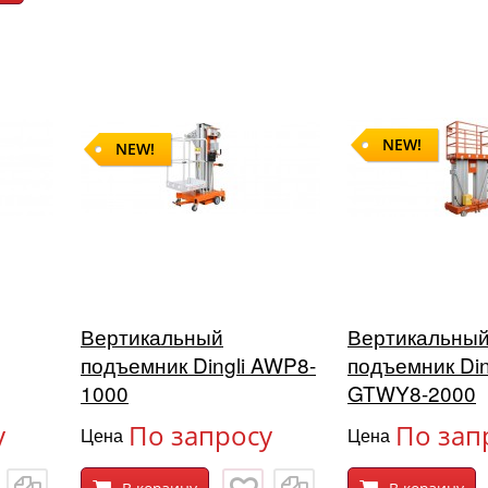
NEW!
NEW!
Вертикальный
Вертикальны
подъемник Dingli AWP8-
подъемник Din
1000
GTWY8-2000
у
По запросу
По зап
Цена
Цена