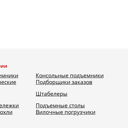
рии
емники
Консольные подъемники
ческие
Подборщики заказов
Штабелеры
тележки
Подъемные столы
рохли
Вилочные погрузчики