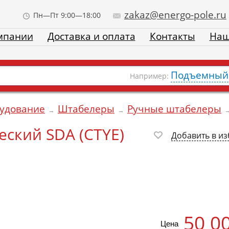
zakaz@energo-pole.ru
Пн—Пт 9:00—18:00
мпании
Доставка и оплата
Контакты
Наш
Подъемный 
Например:
рудование
Штабелеры
Ручные штабелеры
→
→
ский SDA (CTYE)
Добавить в и
50 0
Цена