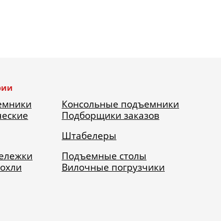
рии
емники
Консольные подъемники
ческие
Подборщики заказов
Штабелеры
тележки
Подъемные столы
рохли
Вилочные погрузчики