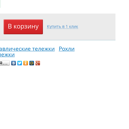
авлические тележки
Рохли
лежки
ся…