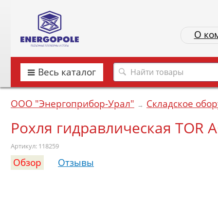
О ко
Весь каталог
ООО "Энергоприбор-Урал"
Складское обо
→
Рохля гидравлическая TOR A
Артикул: 118259
Обзор
Отзывы