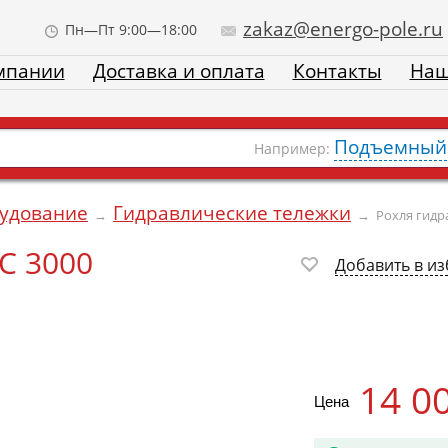
zakaz@energo-pole.ru
Пн—Пт 9:00—18:00
мпании
Доставка и оплата
Контакты
Наш
Подъемный 
Например:
рудование
Гидравлические тележки
→
→
Рохля гидр
C 3000
Добавить в и
14 0
Цена