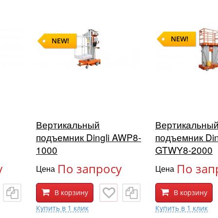
NEW!
NEW!
Вертикальный
Вертикальны
подъемник Dingli AWP8-
подъемник Din
1000
GTWY8-2000
у
По запросу
По зап
Цена
Цена
В корзину
В корзину