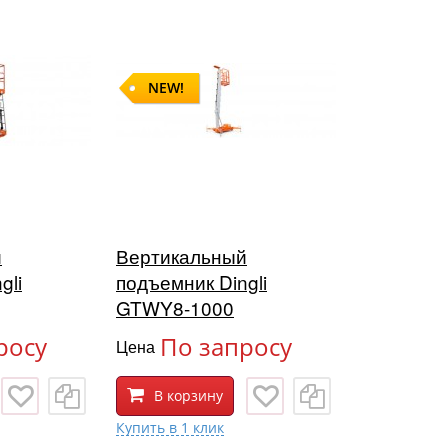
NEW!
й
Вертикальный
gli
подъемник Dingli
GTWY8-1000
росу
По запросу
Цена
В корзину