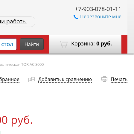
+7-903-078-01-11
Перезвоните мне
и работы
Корзина:
0 руб.
стол
Найти
авлическая TOR AC 3000
збранное
Добавить к сравнению
Печать
00 руб.