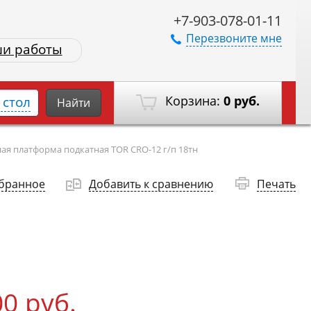
+7-903-078-01-11
Перезвоните мне
и работы
Корзина:
0 руб.
стол
Найти
ая платформа подкатная TOR CRО-12 г/п 18тн
збранное
Добавить к сравнению
Печать
00 руб.