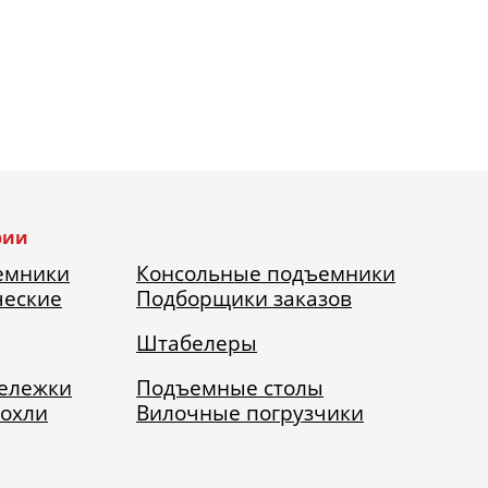
рии
емники
Консольные подъемники
ческие
Подборщики заказов
Штабелеры
тележки
Подъемные столы
рохли
Вилочные погрузчики