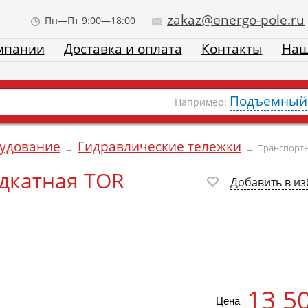
zakaz@energo-pole.ru
Пн—Пт 9:00—18:00
мпании
Доставка и оплата
Контакты
Наш
Подъемный 
Например:
рудование
Гидравлические тележки
→
→
Транспортн
дкатная TOR
Добавить в и
13 5
Цена