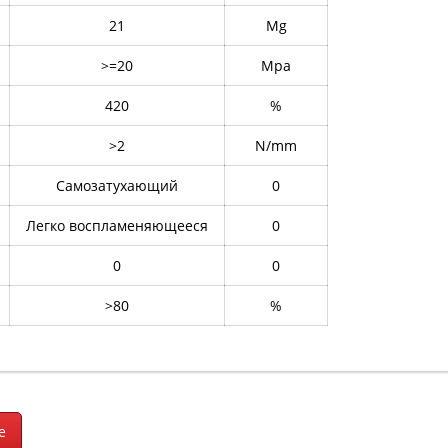
21
Mg
>=20
Mpa
420
%
>2
N/mm
Самозатухающий
0
Легко воспламеняющееся
0
0
0
>80
%