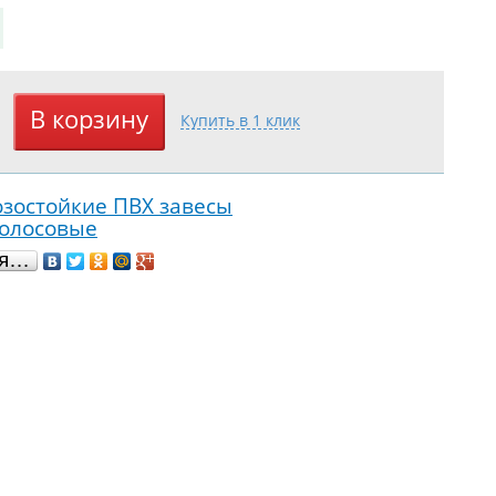
зостойкие ПВХ завесы
полосовые
ся…