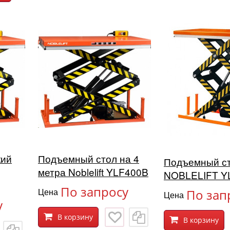
кий
Подъемный стол на 4
Подъемный с
метра Noblelift YLF400B
NOBLELIFT Y
По запросу
Цена
По зап
Цена
у
В корзину
В корзину