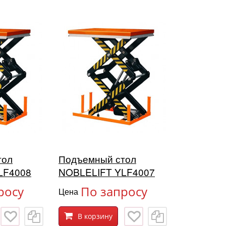
тол
Подъемный стол
LF4008
NOBLELIFT YLF4007
росу
По запросу
Цена
В корзину