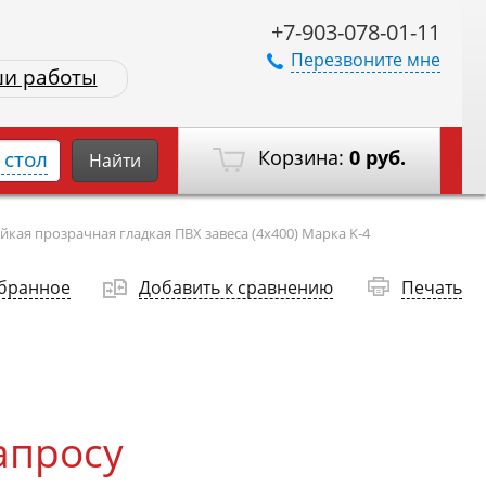
+7-903-078-01-11
Перезвоните мне
и работы
Корзина:
0 руб.
стол
Найти
кая прозрачная гладкая ПВХ завеса (4х400) Марка K-4
збранное
Добавить к сравнению
Печать
апросу