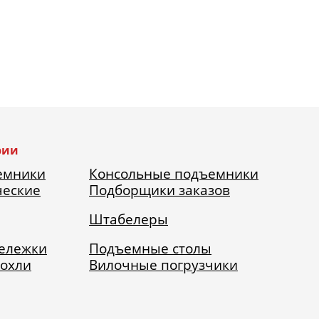
рии
емники
Консольные подъемники
ческие
Подборщики заказов
Штабелеры
тележки
Подъемные столы
рохли
Вилочные погрузчики