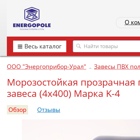
О ко
Весь каталог
ООО "Энергоприбор-Урал"
Завесы ПВХ по
→
Морозостойкая прозрачная 
завеса (4х400) Марка K-4
Обзор
Отзывы