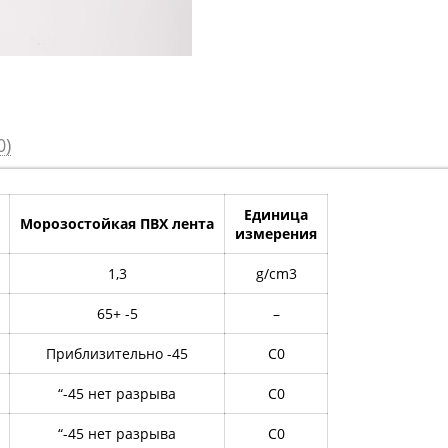
0)
Единица
Морозостойкая ПВХ лента
измерения
1,3
g/cm3
65+ -5
–
Приблизительно -45
C0
“-45 нет разрыва
C0
“-45 нет разрыва
C0