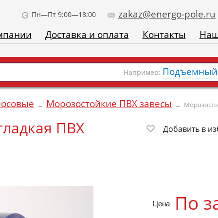
zakaz@energo-pole.ru
Пн—Пт 9:00—18:00
мпании
Доставка и оплата
Контакты
Наш
Подъемный 
Например:
лосовые
Морозостойкие ПВХ завесы
→
→
Морозостой
гладкая ПВХ
Добавить в и
По з
Цена