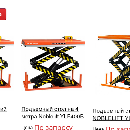
кий
Подъемный стол на 4
Подъемный с
метра Noblelift YLF400B
NOBLELIFT Y
По запросу
Цена
По зап
Цена