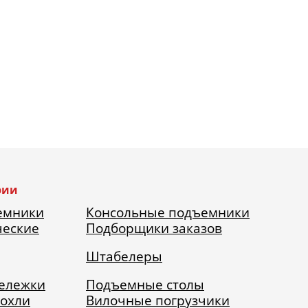
рии
емники
Консольные подъемники
ческие
Подборщики заказов
Штабелеры
тележки
Подъемные столы
рохли
Вилочные погрузчики