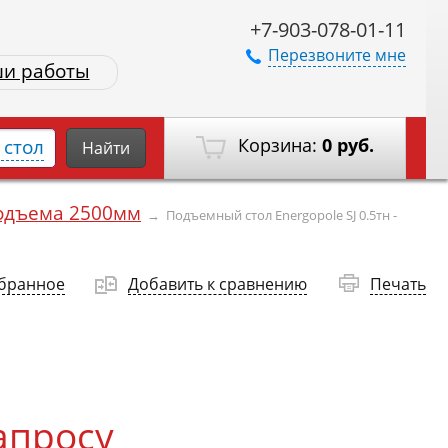
+7-903-078-01-11
Перезвоните мне
и работы
Корзина:
0 руб.
стол
Найти
одъема 2500мм
→
Подъемный стол Energopole SJ 0.5тн -
збранное
Добавить к сравнению
Печать
апросу