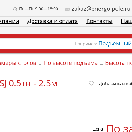
zakaz@energo-pole.ru
Пн—Пт 9:00—18:00
мпании
Доставка и оплата
Контакты
Наш
Подъемный 
Например:
змеры столов
По высоте подъема
Высота п
→
→
 0.5тн - 2.5м
Добавить в и
По з
Цена