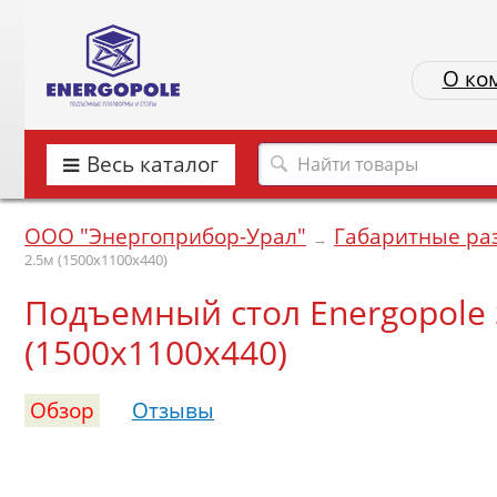
О ко
Весь каталог
ООО "Энергоприбор-Урал"
Габаритные ра
→
2.5м (1500х1100х440)
Подъемный стол Energopole SJ
(1500х1100х440)
Обзор
Отзывы