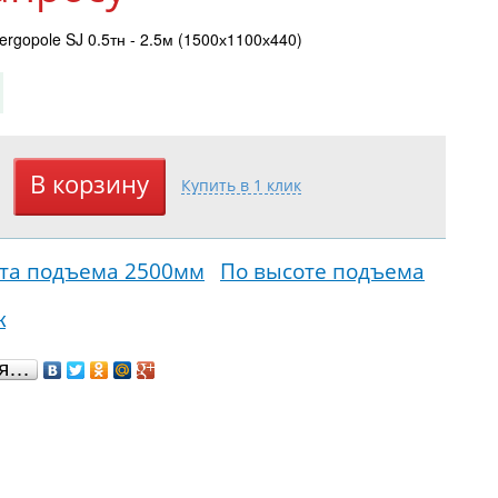
rgopole SJ 0.5тн - 2.5м (1500х1100х440)
та подъема 2500мм
По высоте подъема
к
ся…