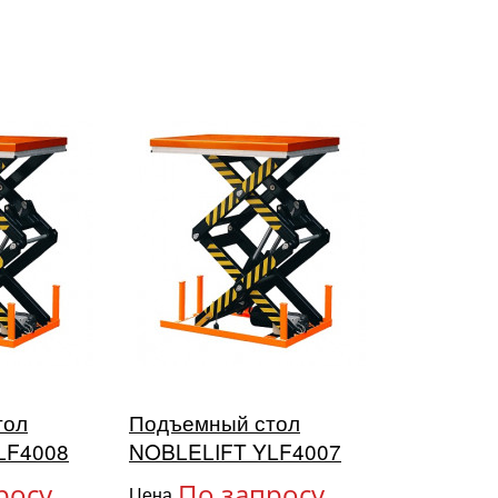
тол
Подъемный стол
LF4008
NOBLELIFT YLF4007
росу
По запросу
Цена