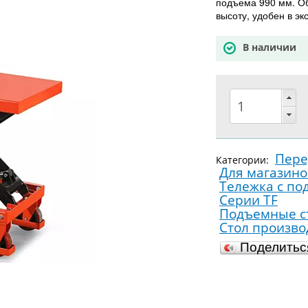
подъема 990 мм. О
высоту, удобен в эк
В наличии
Пер
Категории:
Для магазино
Тележка с по
Серии TF
Подъемные ст
Стол произв
Поделить