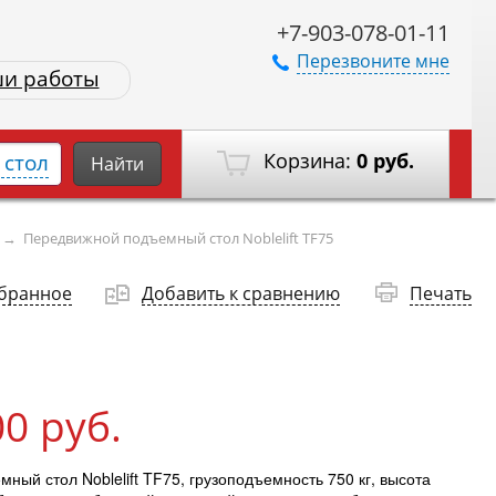
+7-903-078-01-11
Перезвоните мне
и работы
Корзина:
0 руб.
стол
Найти
→
Передвижной подъемный стол Noblelift TF75
збранное
Добавить к сравнению
Печать
00 руб.
ный стол Noblelift TF75, грузоподъемность 750 кг, высота