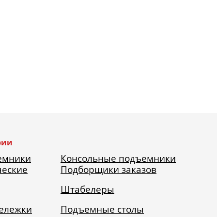
рии
емники
Консольные подъемники
ческие
Подборщики заказов
Штабелеры
тележки
Подъемные столы