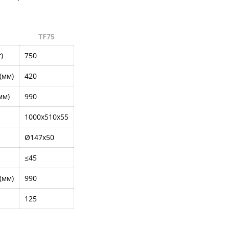
TF75
)
750
(мм)
420
мм)
990
1000х510х55
Ø147х50
≤45
(мм)
990
125