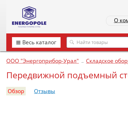
О ко
Весь каталог
ООО "Энергоприбор-Урал"
Складское обо
→
Передвижной подъемный стол
Обзор
Отзывы