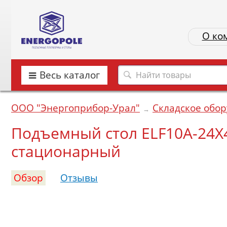
О ко
Весь каталог
ООО "Энергоприбор-Урал"
Складское обо
→
Подъемный стол ELF10A-24X
стационарный
Обзор
Отзывы