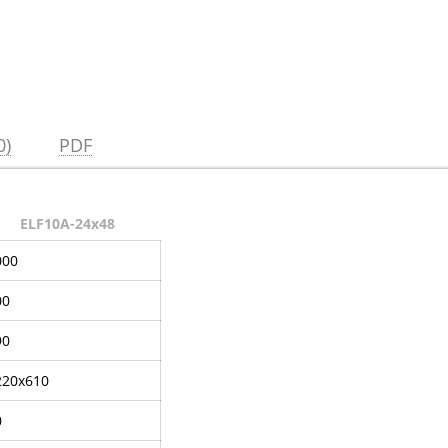
0)
PDF
ELF10A-24x48
000
00
90
220x610
0