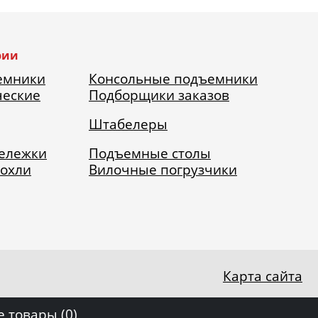
рии
емники
Консольные подъемники
ческие
Подборщики заказов
Штабелеры
тележки
Подъемные столы
рохли
Вилочные погрузчики
Карта сайта
 товары (
0
)