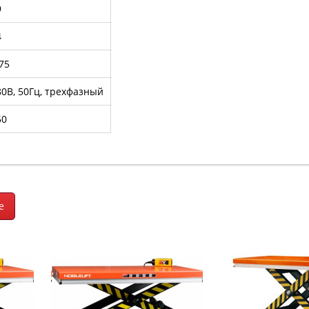
9
4
75
80В, 50Гц, трехфазный
50