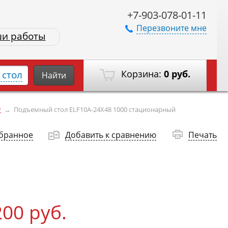
+7-903-078-01-11
Перезвоните мне
и работы
Корзина:
0 руб.
стол
Найти
е
→
Подъемный стол ELF10A-24X48 1000 стационарный
збранное
Добавить к сравнению
Печать
200 руб.