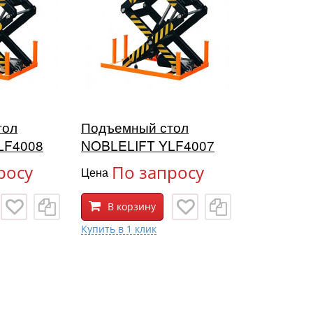
тол
Подъемный стол
LF4008
NOBLELIFT YLF4007
росу
По запросу
Цена
В корзину