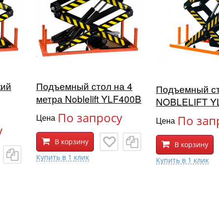
кий
Подъемный стол на 4
Подъемный с
метра Noblelift YLF400B
NOBLELIFT Y
По запросу
Цена
По зап
Цена
у
В корзину
В корзину