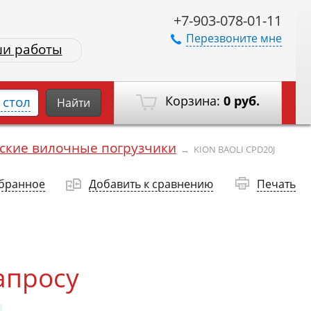
+7-903-078-01-11
Перезвоните мне
и работы
Корзина:
0 руб.
стол
Найти
ские вилочные погрузчики
→
KION BAOLI CPD20J
збранное
Добавить к сравнению
Печать
апросу