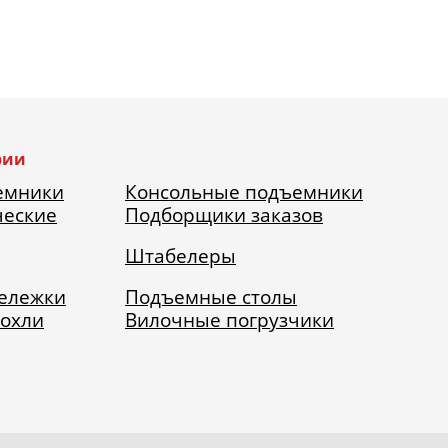
рии
емники
Консольные подъемники
ческие
Подборщики заказов
Штабелеры
тележки
Подъемные столы
рохли
Вилочные погрузчики