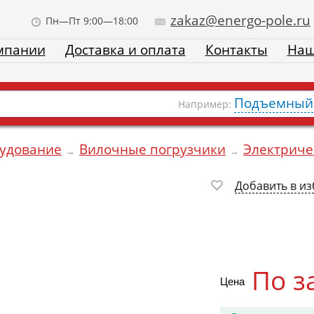
zakaz@energo-pole.ru
Пн—Пт 9:00—18:00
мпании
Доставка и оплата
Контакты
Наш
Подъемный 
Например:
рудование
Вилочные погрузчики
Электриче
→
→
Добавить в и
По з
Цена