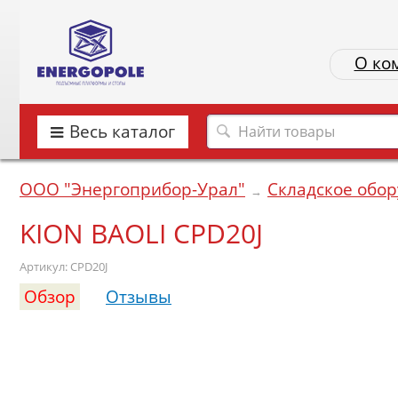
О ко
Весь каталог
ООО "Энергоприбор-Урал"
Складское обо
→
KION BAOLI CPD20J
Артикул: CPD20J
Обзор
Отзывы