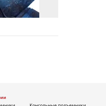
рии
емники
Консольные подъемники