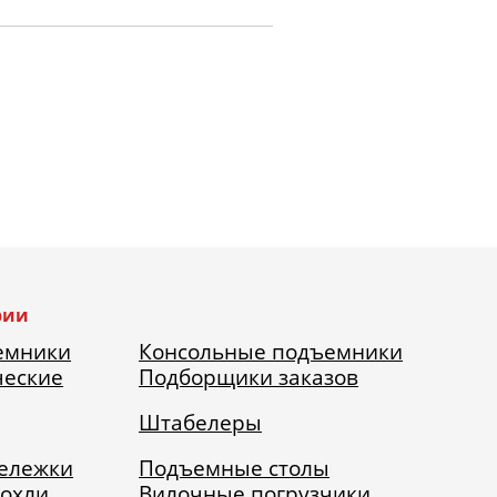
рии
емники
Консольные подъемники
ческие
Подборщики заказов
Штабелеры
тележки
Подъемные столы
рохли
Вилочные погрузчики